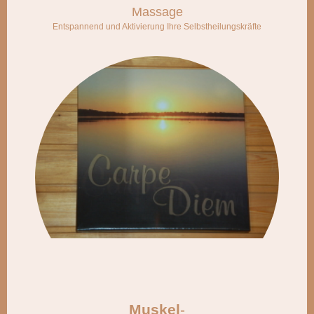
M
assage
Entspannend und
Aktivierung Ihre Selbstheilungskräfte
Muskel
-