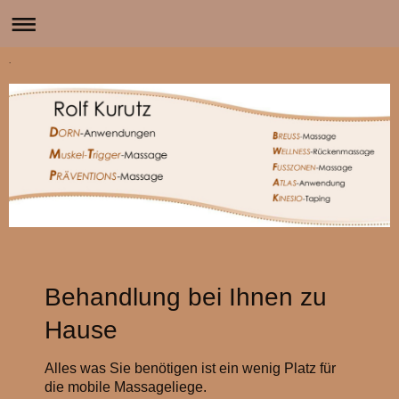
.
Behandlung bei Ihnen zu
Hause
Alles was Sie benötigen ist ein wenig Platz für
die mobile Massageliege.